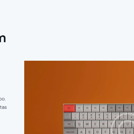
m
bo.
tas